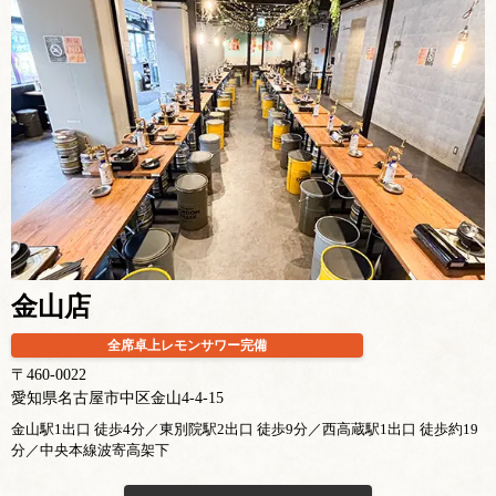
金山店
全席卓上レモンサワー完備
〒460-0022
愛知県名古屋市中区金山4-4-15
金山駅1出口 徒歩4分／東別院駅2出口 徒歩9分／西高蔵駅1出口 徒歩約19
分／中央本線波寄高架下