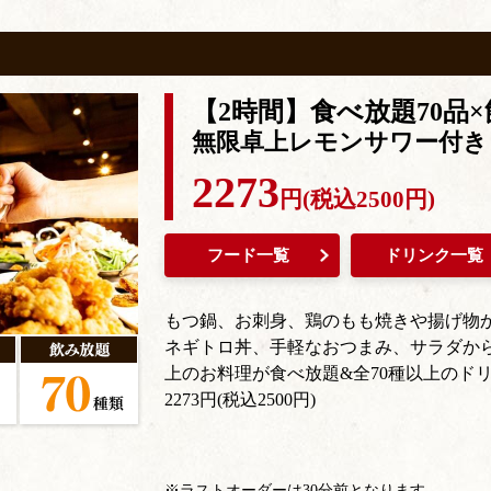
【2時間】食べ放題70品×
無限卓上レモンサワー付き
2273
円(税込2500円)
フード一覧
ドリンク一覧
もつ鍋、お刺身、鶏のもも焼きや揚げ物
ネギトロ丼、手軽なおつまみ、サラダから
上のお料理が食べ放題&全70種以上のド
2273円(税込2500円)
※ラストオーダーは30分前となります。