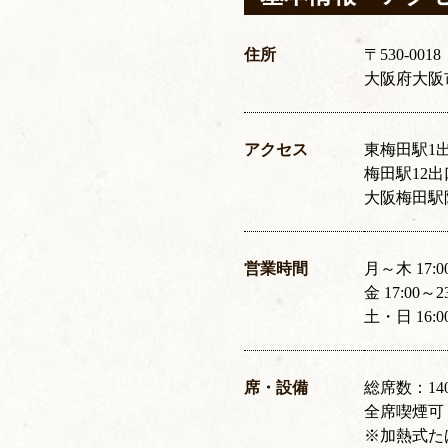
住所
〒530-0018
大阪府大阪市
アクセス
東梅田駅1出
梅田駅12出
大阪梅田駅
営業時間
月～木 17:
金 17:00
土・日 16:
席・設備
総席数：14
全席喫煙可
※加熱式た