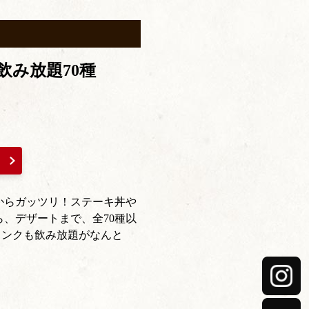
飲み放題70種
からガッツリ！ステーキ丼や
、デザートまで、全70種以
リンクも飲み放題がなんと